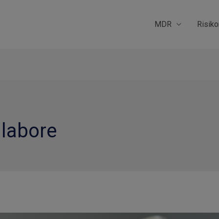
MDR
Risik
llabore