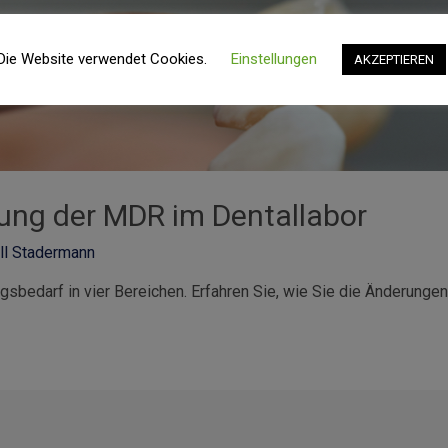
Die Website verwendet Cookies.
Einstellungen
AKZEPTIEREN
ung der MDR im Dentallabor
ill Stadermann
sbedarf in vier Bereichen. Erfahren Sie, wie Sie die Änderunge